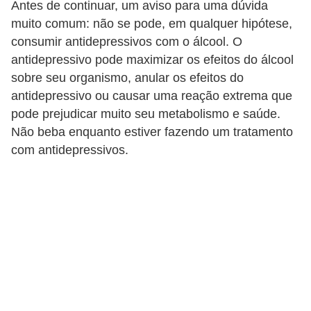
n
Antes de continuar, um aviso para uma dúvida
a
muito comum: não se pode, em qualquer hipótese,
consumir antidepressivos com o álcool. O
i
antidepressivo pode maximizar os efeitos do álcool
s
sobre seu organismo, anular os efeitos do
S
antidepressivo ou causar uma reação extrema que
a
pode prejudicar muito seu metabolismo e saúde.
Não beba enquanto estiver fazendo um tratamento
ú
com antidepressivos.
d
e