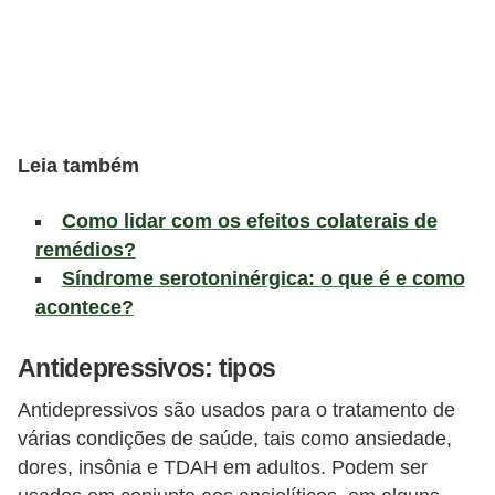
l
i
m
e
n
Leia também
t
a
Como lidar com os efeitos colaterais de
ç
remédios?
ã
Síndrome serotoninérgica: o que é e como
o
acontece?
S
Antidepressivos: tipos
a
u
Antidepressivos são usados para o tratamento de
d
várias condições de saúde, tais como ansiedade,
dores, insônia e TDAH em adultos. Podem ser
á