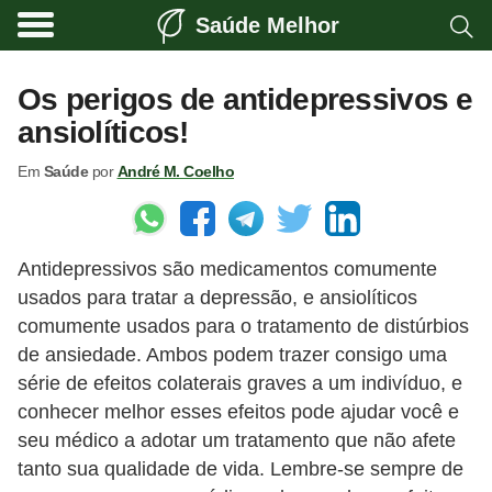
Saúde Melhor
A
t
Os perigos de antidepressivos e
i
ansiolíticos!
v
Em
Saúde
por
André M. Coelho
i
d
a
Antidepressivos são medicamentos comumente
d
usados para tratar a depressão, e ansiolíticos
e
comumente usados para o tratamento de distúrbios
f
de ansiedade. Ambos podem trazer consigo uma
í
série de efeitos colaterais graves a um indivíduo, e
s
conhecer melhor esses efeitos pode ajudar você e
seu médico a adotar um tratamento que não afete
i
tanto sua qualidade de vida. Lembre-se sempre de
c