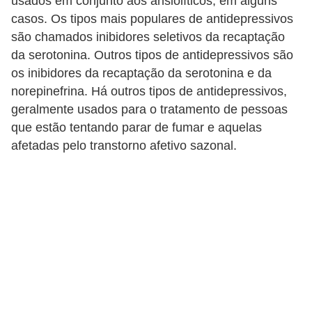
usados em conjunto aos ansiolíticos, em alguns
v
casos. Os tipos mais populares de antidepressivos
e
são chamados inibidores seletivos da recaptação
l
da serotonina. Outros tipos de antidepressivos são
os inibidores da recaptação da serotonina e da
P
norepinefrina. Há outros tipos de antidepressivos,
l
geralmente usados para o tratamento de pessoas
a
que estão tentando parar de fumar e aquelas
n
afetadas pelo transtorno afetivo sazonal.
o
s
d
e
s
a
ú
d