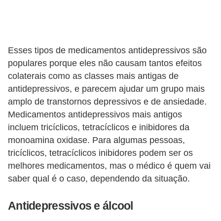
e
P
l
Esses tipos de medicamentos antidepressivos são
a
populares porque eles não causam tantos efeitos
n
colaterais como as classes mais antigas de
t
antidepressivos, e parecem ajudar um grupo mais
amplo de transtornos depressivos e de ansiedade.
a
Medicamentos antidepressivos mais antigos
s
incluem tricíclicos, tetracíclicos e inibidores da
m
monoamina oxidase. Para algumas pessoas,
e
tricíclicos, tetracíclicos inibidores podem ser os
d
melhores medicamentos, mas o médico é quem vai
i
saber qual é o caso, dependendo da situação.
c
Antidepressivos e álcool
i