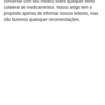
conversar com seu médico sobre qualquer efeito
a
colateral de medicamentos. Nosso artigo tem o
B
propósito apenas de informar nossos leitores, mas
não fazemos quaisquer recomendações.
e
l
e
z
a
D
i
e
t
a
e
A