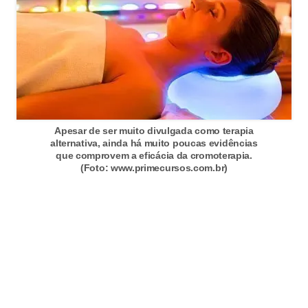
n
a
i
s
S
a
Apesar de ser muito divulgada como terapia
ú
alternativa, ainda há muito poucas evidências
d
que comprovem a eficácia da cromoterapia.
(Foto: www.primecursos.com.br)
e