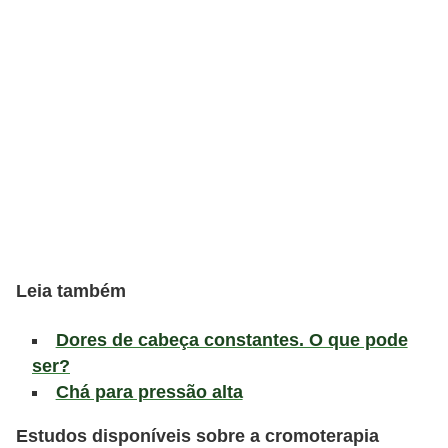
v
e
l
P
l
a
n
o
s
d
Leia também
e
Dores de cabeça constantes. O que pode
s
ser?
a
Chá para pressão alta
ú
Estudos disponíveis sobre a cromoterapia
d