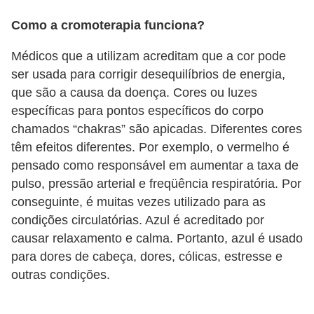
l
i
Como a cromoterapia funciona?
m
Médicos que a utilizam acreditam que a cor pode
e
ser usada para corrigir desequilíbrios de energia,
n
que são a causa da doença. Cores ou luzes
t
específicas para pontos específicos do corpo
chamados “chakras” são apicadas. Diferentes cores
a
têm efeitos diferentes. Por exemplo, o vermelho é
ç
pensado como responsável em aumentar a taxa de
ã
pulso, pressão arterial e freqüência respiratória. Por
o
conseguinte, é muitas vezes utilizado para as
S
condições circulatórias. Azul é acreditado por
a
causar relaxamento e calma. Portanto, azul é usado
u
para dores de cabeça, dores, cólicas, estresse e
outras condições.
d
á