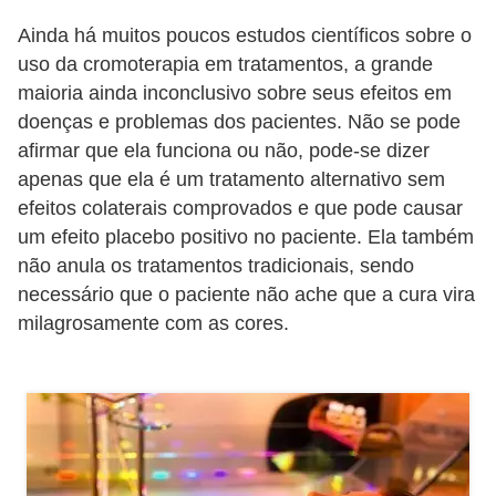
e
Ainda há muitos poucos estudos científicos sobre o
uso da cromoterapia em tratamentos, a grande
P
maioria ainda inconclusivo sobre seus efeitos em
l
doenças e problemas dos pacientes. Não se pode
a
afirmar que ela funciona ou não, pode-se dizer
n
apenas que ela é um tratamento alternativo sem
t
efeitos colaterais comprovados e que pode causar
a
um efeito placebo positivo no paciente. Ela também
não anula os tratamentos tradicionais, sendo
s
necessário que o paciente não ache que a cura vira
m
milagrosamente com as cores.
e
d
i
c
i