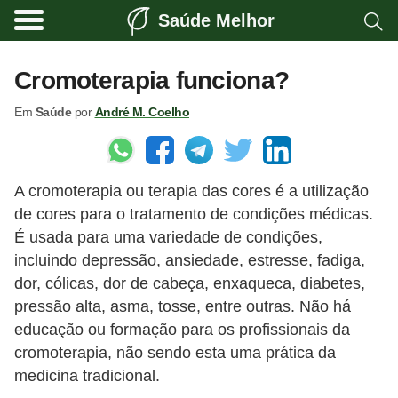
Saúde Melhor
A
t
Cromoterapia funciona?
i
Em
Saúde
por
André M. Coelho
v
i
d
A cromoterapia ou terapia das cores é a utilização
a
de cores para o tratamento de condições médicas.
d
É usada para uma variedade de condições,
e
incluindo depressão, ansiedade, estresse, fadiga,
f
dor, cólicas, dor de cabeça, enxaqueca, diabetes,
í
pressão alta, asma, tosse, entre outras. Não há
educação ou formação para os profissionais da
s
cromoterapia, não sendo esta uma prática da
i
medicina tradicional.
c