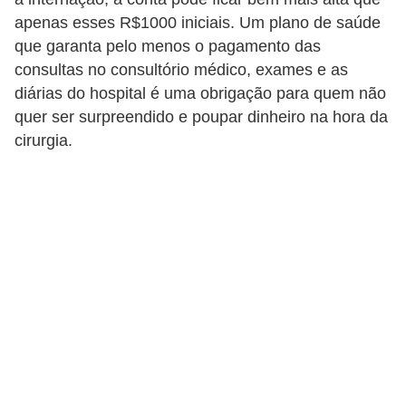
n
apenas esses R$1000 iniciais. Um plano de saúde
a
que garanta pelo menos o pagamento das
i
consultas no consultório médico, exames e as
s
diárias do hospital é uma obrigação para quem não
quer ser surpreendido e poupar dinheiro na hora da
S
cirurgia.
a
ú
d
e