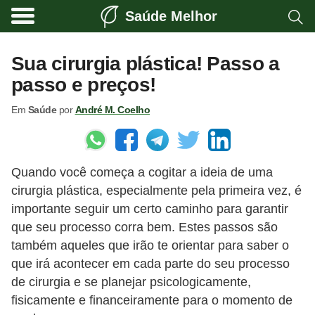
Saúde Melhor
A
t
Sua cirurgia plástica! Passo a
i
passo e preços!
v
Em
Saúde
por
André M. Coelho
i
d
a
Quando você começa a cogitar a ideia de uma
d
cirurgia plástica, especialmente pela primeira vez, é
e
importante seguir um certo caminho para garantir
f
que seu processo corra bem. Estes passos são
í
também aqueles que irão te orientar para saber o
s
que irá acontecer em cada parte do seu processo
de cirurgia e se planejar psicologicamente,
i
fisicamente e financeiramente para o momento de
c