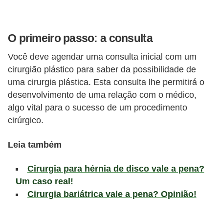
l
i
m
O primeiro passo: a consulta
e
Você deve agendar uma consulta inicial com um
n
cirurgião plástico para saber da possibilidade de
t
uma cirurgia plástica. Esta consulta lhe permitirá o
a
desenvolvimento de uma relação com o médico,
ç
algo vital para o sucesso de um procedimento
ã
cirúrgico.
o
Leia também
S
a
Cirurgia para hérnia de disco vale a pena?
u
Um caso real!
d
Cirurgia bariátrica vale a pena? Opinião!
á