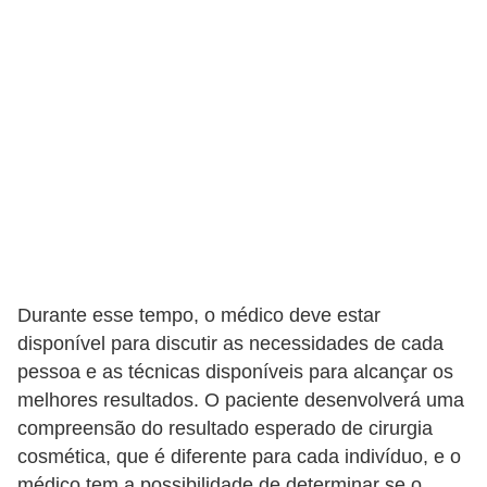
v
e
l
P
l
a
n
o
s
d
Durante esse tempo, o médico deve estar
disponível para discutir as necessidades de cada
e
pessoa e as técnicas disponíveis para alcançar os
s
melhores resultados. O paciente desenvolverá uma
a
compreensão do resultado esperado de cirurgia
ú
cosmética, que é diferente para cada indivíduo, e o
d
médico tem a possibilidade de determinar se o