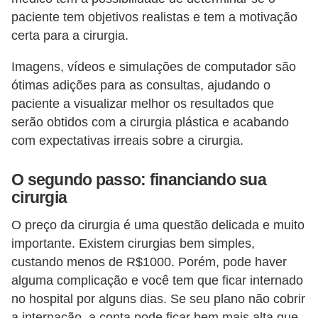
e
paciente tem objetivos realistas e tem a motivação
certa para a cirurgia.
P
l
Imagens, vídeos e simulações de computador são
a
ótimas adições para as consultas, ajudando o
paciente a visualizar melhor os resultados que
n
serão obtidos com a cirurgia plástica e acabando
t
com expectativas irreais sobre a cirurgia.
a
s
O segundo passo: financiando sua
m
cirurgia
e
O preço da cirurgia é uma questão delicada e muito
d
importante. Existem cirurgias bem simples,
i
custando menos de R$1000. Porém, pode haver
c
alguma complicação e você tem que ficar internado
i
no hospital por alguns dias. Se seu plano não cobrir
a internação, a conta pode ficar bem mais alta que