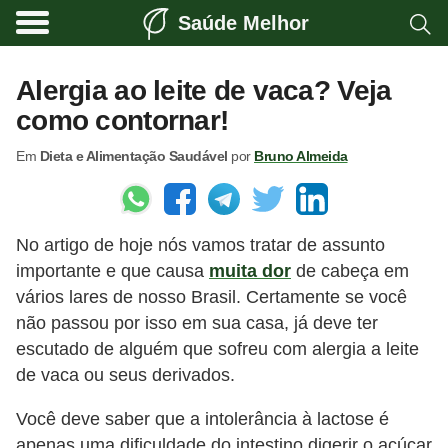
Saúde Melhor
A
t
Alergia ao leite de vaca? Veja
i
como contornar!
v
Em
Dieta e Alimentação Saudável
por
Bruno Almeida
i
d
a
No artigo de hoje nós vamos tratar de assunto
d
importante e que causa
muita dor
de cabeça em
e
vários lares de nosso Brasil. Certamente se você
f
não passou por isso em sua casa, já deve ter
í
escutado de alguém que sofreu com alergia a leite
s
de vaca ou seus derivados.
i
Você deve saber que a intolerância à lactose é
c
apenas uma dificuldade do intestino digerir o açúcar