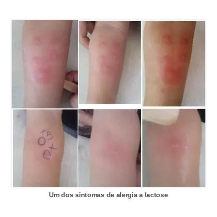
n
a
i
s
S
a
ú
d
e
Um dos sintomas de alergia a lactose