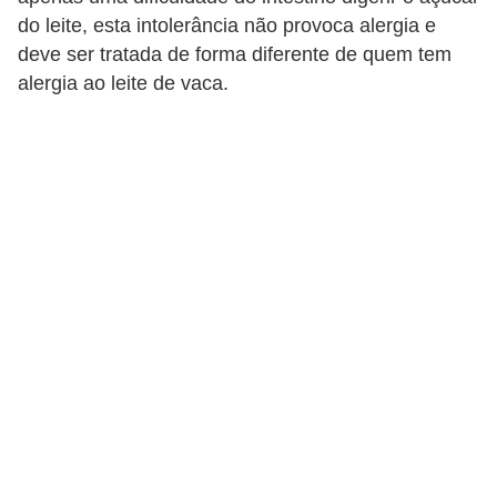
a
do leite, esta intolerância não provoca alergia e
deve ser tratada de forma diferente de quem tem
B
alergia ao leite de vaca.
e
l
e
z
a
D
i
e
t
a
e
A