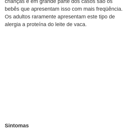
crianças e em grande parte dos casos são os
v
bebês que apresentam isso com mais freqüência.
e
Os adultos raramente apresentam este tipo de
l
alergia a proteína do leite de vaca.
P
l
a
n
o
s
d
e
s
a
ú
Sintomas
d