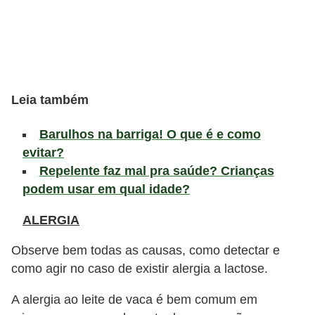
l
i
m
e
n
Leia também
t
a
Barulhos na barriga! O que é e como
ç
evitar?
Repelente faz mal pra saúde? Crianças
ã
podem usar em qual idade?
o
S
ALERGIA
a
Observe bem todas as causas, como detectar e
u
como agir no caso de existir alergia a lactose.
d
á
A alergia ao leite de vaca é bem comum em