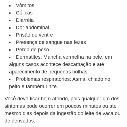
Vômitos
e
Cólicas
P
Diarréia
l
Dor abdominal
a
Prisão de ventre
Presença de sangue nas fezes
n
Perda de peso
t
Dermatites: Mancha vermelha na pele, em
a
alguns casos acontece descamação e até
s
aparecimento de pequenas bolhas.
m
Problemas respiratórios: Asma, chiado no
e
peito e também rinite.
d
Você deve ficar bem atendo, pois qualquer um dos
i
sintomas pode ocorrer em poucos minutos ou até
c
mesmo dias depois da ingestão do leite de vaca ou
i
de derivados.