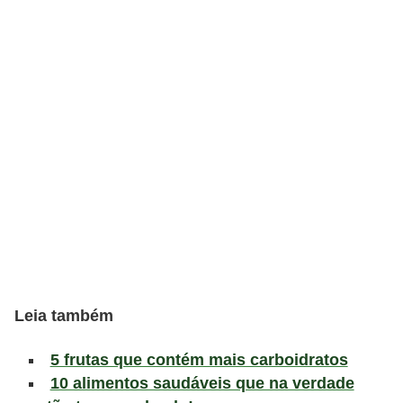
l
i
m
e
n
t
a
ç
ã
o
S
a
Leia também
u
d
5 frutas que contém mais carboidratos
á
10 alimentos saudáveis que na verdade