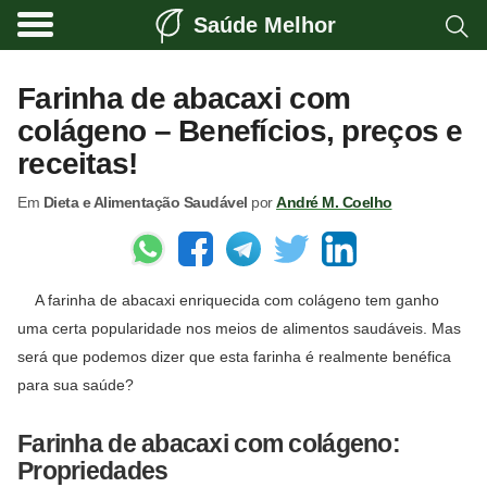
Saúde Melhor
A
t
Farinha de abacaxi com
i
colágeno – Benefícios, preços e
v
receitas!
i
Em
Dieta e Alimentação Saudável
por
André M. Coelho
d
a
d
A farinha de abacaxi enriquecida com colágeno tem ganho
e
uma certa popularidade nos meios de alimentos saudáveis. Mas
f
será que podemos dizer que esta farinha é realmente benéfica
í
para sua saúde?
s
i
Farinha de abacaxi com colágeno:
Propriedades
c