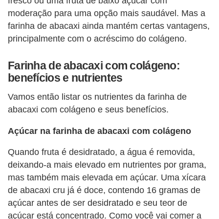
fresco ou uma fruta de baixo açúcar com
e
moderação para uma opção mais saudável. Mas a
farinha de abacaxi ainda mantém certas vantagens,
P
principalmente com o acréscimo do colágeno.
l
a
Farinha de abacaxi com colágeno:
n
benefícios e nutrientes
t
Vamos então listar os nutrientes da farinha de
a
abacaxi com colágeno e seus benefícios.
s
Açúcar na farinha de abacaxi com colágeno
m
e
Quando fruta é desidratado, a água é removida,
d
deixando-a mais elevado em nutrientes por grama,
i
mas também mais elevada em açúcar. Uma xícara
de abacaxi cru já é doce, contendo 16 gramas de
c
açúcar antes de ser desidratado e seu teor de
i
açúcar está concentrado. Como você vai comer a