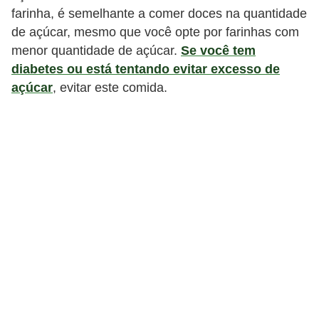
n
farinha, é semelhante a comer doces na quantidade
a
de açúcar, mesmo que você opte por farinhas com
i
menor quantidade de açúcar.
Se você tem
s
diabetes ou está tentando evitar excesso de
açúcar
, evitar este comida.
S
a
ú
d
e