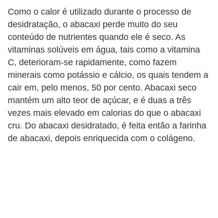
a
Como o calor é utilizado durante o processo de
desidratação, o abacaxi perde muito do seu
B
conteúdo de nutrientes quando ele é seco. As
e
vitaminas solúveis em água, tais como a vitamina
l
C, deterioram-se rapidamente, como fazem
e
minerais como potássio e cálcio, os quais tendem a
z
cair em, pelo menos, 50 por cento. Abacaxi seco
a
mantém um alto teor de açúcar, e é duas a três
vezes mais elevado em calorias do que o abacaxi
D
cru. Do abacaxi desidratado, é feita então a farinha
i
de abacaxi, depois enriquecida com o colágeno.
e
t
a
e
A