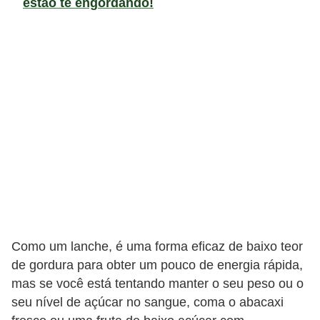
estão te engordando!
v
e
l
P
l
a
n
o
s
d
e
Como um lanche, é uma forma eficaz de baixo teor
s
de gordura para obter um pouco de energia rápida,
a
mas se você está tentando manter o seu peso ou o
ú
seu nível de açúcar no sangue, coma o abacaxi
d