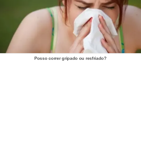
n
a
i
s
S
a
Posso correr gripado ou resfriado?
ú
d
e