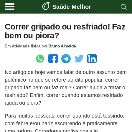
Saúde Melhor
A
t
Correr gripado ou resfriado! Faz
i
bem ou piora?
v
Em
Atividade física
por
Bruno Almeida
i
d
a
No artigo de hoje vamos falar de outro assunto bem
d
polêmico no que se refere ao dito popular, correr
e
gripado faz bem ou faz mal? Correr ajuda a tratar o
f
resfriado? Enfim, correr quando estamos resfriado
í
ajuda ou piora?
s
Para muitas pessoas, correr quando está tossindo,
i
com febre e/ou nariz escorrendo é praticamente
c
uma tortura. Corredores profissionais já