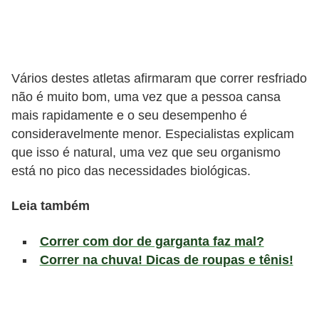
l
i
m
e
Vários destes atletas afirmaram que correr resfriado
n
não é muito bom, uma vez que a pessoa cansa
t
mais rapidamente e o seu desempenho é
a
consideravelmente menor. Especialistas explicam
que isso é natural, uma vez que seu organismo
ç
está no pico das necessidades biológicas.
ã
o
Leia também
S
a
Correr com dor de garganta faz mal?
Correr na chuva! Dicas de roupas e tênis!
u
d
á