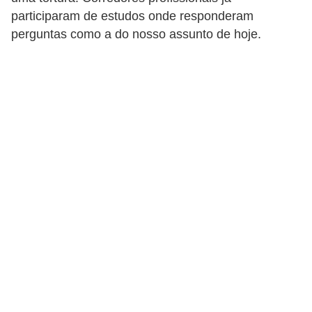
a
participaram de estudos onde responderam
perguntas como a do nosso assunto de hoje.
B
e
l
e
z
a
D
i
e
t
a
e
A