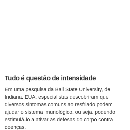
v
e
l
P
l
a
n
o
s
Tudo é questão de intensidade
d
Em uma pesquisa da Ball State University, de
e
Indiana, EUA, especialistas descobriram que
s
diversos sintomas comuns ao resfriado podem
a
ajudar o sistema imunológico, ou seja, podendo
ú
estimulá-lo a ativar as defesas do corpo contra
d
doenças.