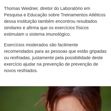
e
Thomas Weidner, diretor do Laboratório em
Pesquisa e Educação sobre Treinamentos Atléticos
P
dessa instituição também encontrou resultados
l
similares e afirma que os exercícios físicos
a
estimulam o sistema imunológico.
n
t
Exercícios moderados são facilmente
recomendados para as pessoas que estão gripadas
a
ou resfriadas, justamente pela possibilidade deste
s
exercício ajudar na prevenção de prevenção de
m
novos resfriados.
e
d
i
c
i