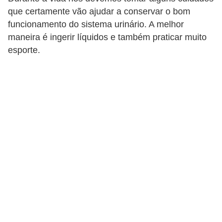
a
que certamente vão ajudar a conservar o bom
funcionamento do sistema urinário. A melhor
B
maneira é ingerir líquidos e também praticar muito
e
esporte.
l
e
z
a
D
i
e
t
a
e
A