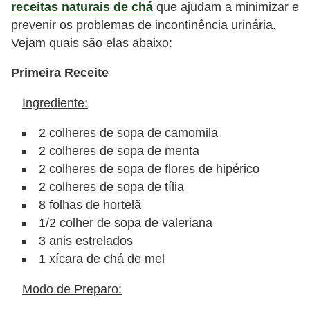
receitas naturais de chá
que ajudam a minimizar e
e
prevenir os problemas de incontinência urinária.
P
Vejam quais são elas abaixo:
l
Primeira Receite
a
Ingrediente:
n
t
2 colheres de sopa de camomila
a
2 colheres de sopa de menta
s
2 colheres de sopa de flores de hipérico
m
2 colheres de sopa de tília
8 folhas de hortelã
e
1/2 colher de sopa de valeriana
d
3 anis estrelados
i
1 xícara de chá de mel
c
Modo de Preparo:
i