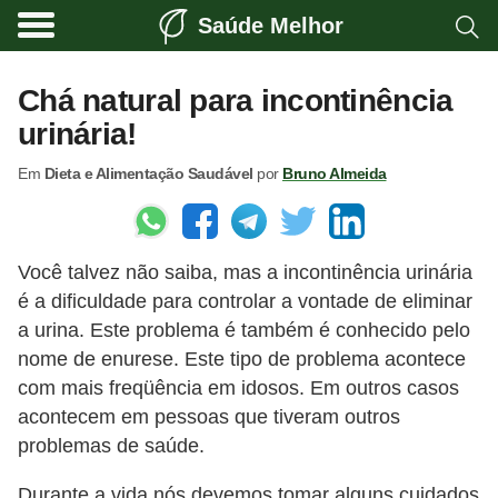
Saúde Melhor
A
t
Chá natural para incontinência
i
urinária!
v
Em
Dieta e Alimentação Saudável
por
Bruno Almeida
i
d
a
Você talvez não saiba, mas a incontinência urinária
d
é a dificuldade para controlar a vontade de eliminar
e
a urina. Este problema é também é conhecido pelo
f
nome de enurese. Este tipo de problema acontece
í
com mais freqüência em idosos. Em outros casos
s
acontecem em pessoas que tiveram outros
problemas de saúde.
i
c
Durante a vida nós devemos tomar alguns cuidados