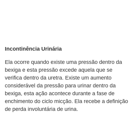
l
i
m
e
n
t
Incontinência Urinária
a
Ela ocorre quando existe uma pressão dentro da
ç
bexiga e esta pressão excede aquela que se
ã
verifica dentro da uretra. Existe um aumento
o
considerável da pressão para urinar dentro da
S
bexiga, esta ação acontece durante a fase de
enchimento do ciclo micção. Ela recebe a definição
a
de perda involuntária de urina.
u
d
á