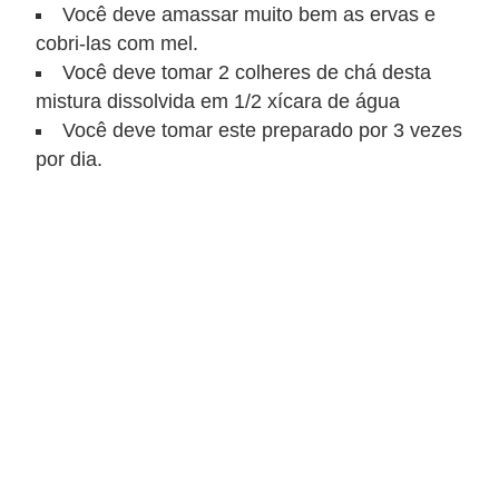
n
Você deve amassar muito bem as ervas e
a
cobri-las com mel.
i
Você deve tomar 2 colheres de chá desta
mistura dissolvida em 1/2 xícara de água
s
Você deve tomar este preparado por 3 vezes
S
por dia.
a
ú
d
e