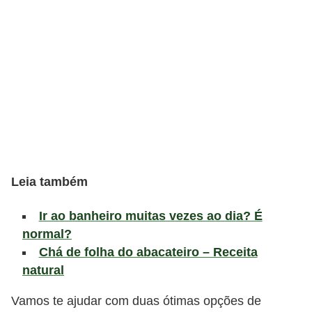
v
e
l
P
l
a
n
o
s
Leia também
d
Ir ao banheiro muitas vezes ao dia? É
e
normal?
s
Chá de folha do abacateiro – Receita
a
natural
ú
Vamos te ajudar com duas ótimas opções de
d