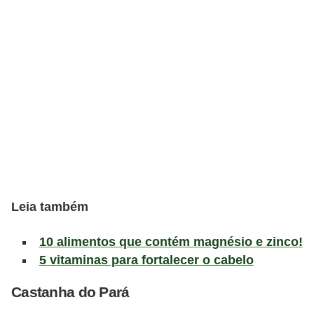
v
e
l
P
l
a
n
o
s
d
Leia também
e
10 alimentos que contém magnésio e zinco!
s
5 vitaminas para fortalecer o cabelo
a
ú
Castanha do Pará
d