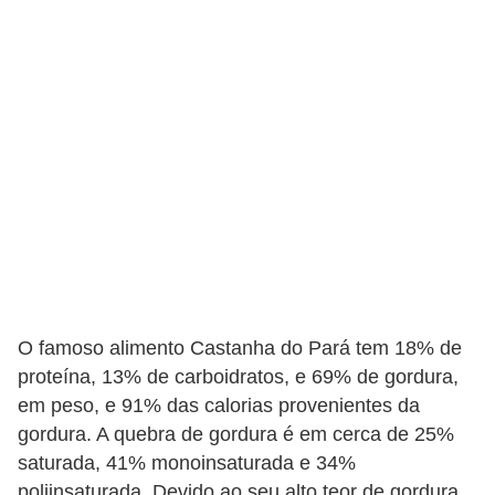
n
a
i
s
S
a
ú
d
e
O famoso alimento Castanha do Pará tem 18% de
proteína, 13% de carboidratos, e 69% de gordura,
em peso, e 91% das calorias provenientes da
gordura. A quebra de gordura é em cerca de 25%
saturada, 41% monoinsaturada e 34%
poliinsaturada. Devido ao seu alto teor de gordura