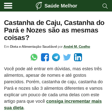
Saúde Melhor
A
t
Castanha de Caju, Castanha do
i
Pará e Nozes são as mesmas
v
coisas?
i
Em
Dieta e Alimentação Saudável
por
André M. Coelho
d
a
d
Você pode até entrar em dúvidas, mas estes três
e
alimentos, apesar de nomes e até gostos
f
parecidos. Porém, castanha de caju, castanha do
í
Pará e nozes são 3 alimentos diferentes e vamos
s
explicar um pouco de cada uma delas com este
i
artigo para que você
consiga incrementar mais
sua dieta
.
c