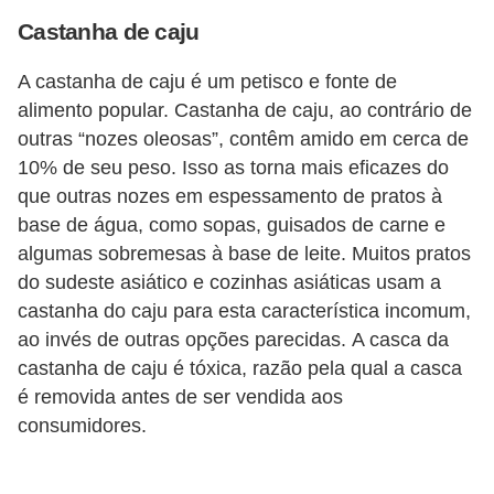
a
Castanha de caju
B
A castanha de caju é um petisco e fonte de
e
alimento popular. Castanha de caju, ao contrário de
l
outras “nozes oleosas”, contêm amido em cerca de
e
10% de seu peso. Isso as torna mais eficazes do
z
que outras nozes em espessamento de pratos à
a
base de água, como sopas, guisados ​​de carne e
algumas sobremesas à base de leite. Muitos pratos
D
do sudeste asiático e cozinhas asiáticas usam a
i
castanha do caju para esta característica incomum,
e
ao invés de outras opções parecidas. A casca da
t
castanha de caju é tóxica, razão pela qual a casca
é removida antes de ser vendida aos
a
consumidores.
e
A