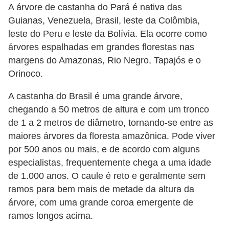
A árvore de castanha do Pará é nativa das
e
Guianas, Venezuela, Brasil, leste da Colômbia,
P
leste do Peru e leste da Bolívia. Ela ocorre como
l
árvores espalhadas em grandes florestas nas
margens do Amazonas, Rio Negro, Tapajós e o
a
Orinoco.
n
t
A castanha do Brasil é uma grande árvore,
a
chegando a 50 metros de altura e com um tronco
de 1 a 2 metros de diâmetro, tornando-se entre as
s
maiores árvores da floresta amazônica. Pode viver
m
por 500 anos ou mais, e de acordo com alguns
e
especialistas, frequentemente chega a uma idade
d
de 1.000 anos. O caule é reto e geralmente sem
i
ramos para bem mais de metade da altura da
c
árvore, com uma grande coroa emergente de
i
ramos longos acima.