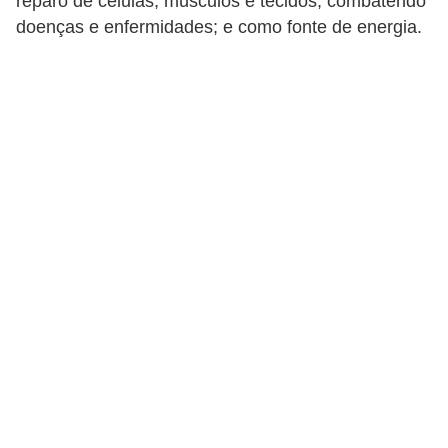
reparo de células, músculos e tecidos; combatendo
a
doenças e enfermidades; e como fonte de energia.
B
e
l
e
z
a
D
i
e
t
a
e
A