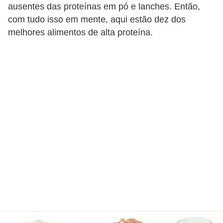
n
ausentes das proteínas em pó e lanches. Então,
a
com tudo isso em mente, aqui estão dez dos
i
melhores alimentos de alta proteína.
s
S
a
ú
d
e