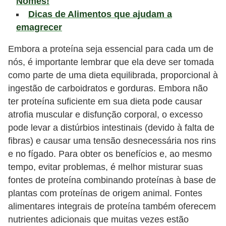
Nomes!
e
Dicas de Alimentos que ajudam a
emagrecer
P
l
Embora a proteína seja essencial para cada um de
a
nós, é importante lembrar que ela deve ser tomada
como parte de uma dieta equilibrada, proporcional à
n
ingestão de carboidratos e gorduras. Embora não
t
ter proteína suficiente em sua dieta pode causar
a
atrofia muscular e disfunção corporal, o excesso
s
pode levar a distúrbios intestinais (devido à falta de
m
fibras) e causar uma tensão desnecessária nos rins
e
e no fígado. Para obter os benefícios e, ao mesmo
d
tempo, evitar problemas, é melhor misturar suas
fontes de proteína combinando proteínas à base de
i
plantas com proteínas de origem animal. Fontes
c
alimentares integrais de proteína também oferecem
i
nutrientes adicionais que muitas vezes estão