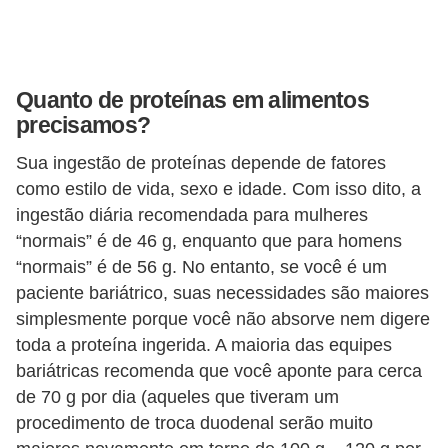
l
i
m
e
Quanto de proteínas em alimentos
precisamos?
n
t
Sua ingestão de proteínas depende de fatores
a
como estilo de vida, sexo e idade. Com isso dito, a
ingestão diária recomendada para mulheres
ç
“normais” é de 46 g, enquanto que para homens
ã
“normais” é de 56 g. No entanto, se você é um
o
paciente bariátrico, suas necessidades são maiores
S
simplesmente porque você não absorve nem digere
a
toda a proteína ingerida. A maioria das equipes
u
bariátricas recomenda que você aponte para cerca
d
de 70 g por dia (aqueles que tiveram um
procedimento de troca duodenal serão muito
á