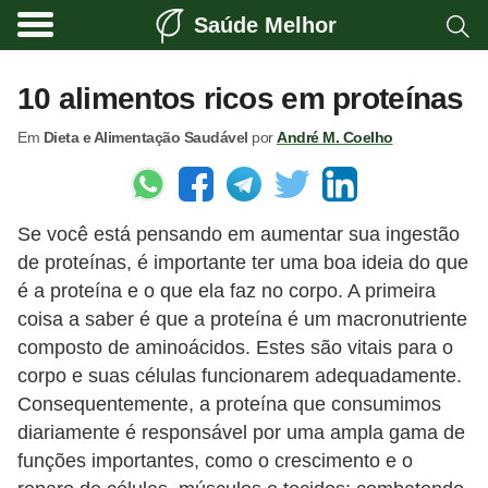
Saúde Melhor
A
t
10 alimentos ricos em proteínas
i
Em
Dieta e Alimentação Saudável
por
André M. Coelho
v
i
d
Se você está pensando em aumentar sua ingestão
a
de proteínas, é importante ter uma boa ideia do que
d
é a proteína e o que ela faz no corpo. A primeira
e
coisa a saber é que a proteína é um macronutriente
f
composto de aminoácidos. Estes são vitais para o
í
corpo e suas células funcionarem adequadamente.
Consequentemente, a proteína que consumimos
s
diariamente é responsável por uma ampla gama de
i
funções importantes, como o crescimento e o
c