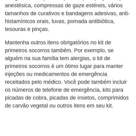
anestésica, compressas de gaze estéreis, vários
e
tamanhos de curativos e bandagens adesivas, anti-
P
histamínicos orais, luvas, pomada antibiótica,
l
tesouras e pinças.
a
Mantenha outros itens obrigatórios no kit de
n
primeiros socorros também. Por exemplo, se
t
alguém na sua família tem alergias, o kit de
a
primeiros socorros é um ótimo lugar para manter
s
injeções ou medicamentos de emergência
receitados pelo médico. Você pode também incluir
m
os números de telefone de emergência, kits para
e
picadas de cobra, picadas de insetos, comprimidos
d
de carvão vegetal ou outros itens em seu kit.
i
c
i