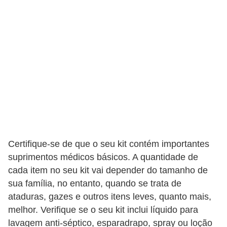
v
e
l
P
l
a
n
o
s
Certifique-se de que o seu kit contém importantes
d
suprimentos médicos básicos. A quantidade de
e
cada item no seu kit vai depender do tamanho de
s
sua família, no entanto, quando se trata de
a
ataduras, gazes e outros itens leves, quanto mais,
ú
melhor. Verifique se o seu kit inclui líquido para
d
lavagem anti-séptico, esparadrapo, spray ou loção