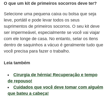
l
O que um kit de primeiros socorros deve ter?
i
Selecione uma pequena caixa ou bolsa que seja
m
leve, portátil e pode levar todos os seus
e
suprimentos de primeiros socorros. O seu kit deve
n
ser impermeável, especialmente se você vai viajar
t
com ele longe de casa. No entanto, selar os itens
a
dentro de saquinhos a vácuo é geralmente tudo que
você precisa para fazer o trabalho.
ç
ã
Leia também
o
S
Cirurgia de hérnia! Recuperação e tempo
a
de repouso!
Cuidados que você deve tomar com alguém
u
que bateu a cabeça!
d
á