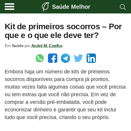
Saúde Melhor
A
t
Kit de primeiros socorros – Por
i
que e o que ele deve ter?
v
Em
Saúde
por
André M. Coelho
i
d
a
Embora haja um número de kits de primeiros
d
socorros disponíveis para compra já prontos,
e
muitas vezes falta algumas coisas que você precisa
f
ou tem extras que você não precisa. Em vez de
í
comprar a versão pré-embalada, você pode
s
economizar dinheiro e garantir que seu kit inclui
tudo que você precisa, criando o seu próprio.
i
c