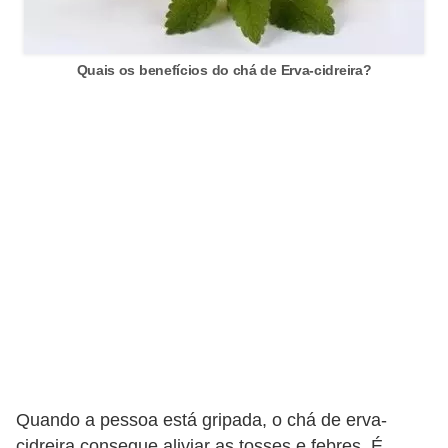
n
a
i
Quais os benefícios do chá de Erva-cidreira?
s
S
a
ú
d
e
Quando a pessoa está gripada, o chá de erva-
cidreira consegue aliviar as tosses e febres. É