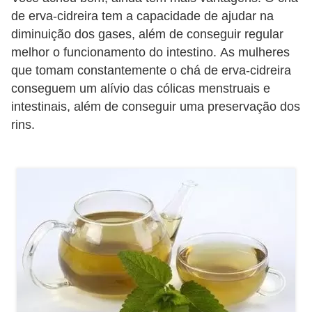
e
de erva-cidreira tem a capacidade de ajudar na
diminuição dos gases, além de conseguir regular
P
melhor o funcionamento do intestino. As mulheres
l
que tomam constantemente o chá de erva-cidreira
a
conseguem um alívio das cólicas menstruais e
n
intestinais, além de conseguir uma preservação dos
rins.
t
a
s
m
e
d
i
c
i