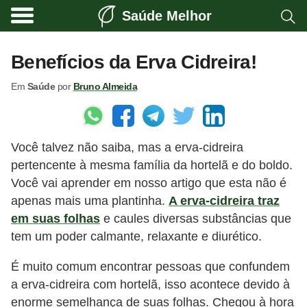
Saúde Melhor
A
t
Benefícios da Erva Cidreira!
i
Em
Saúde
por
Bruno Almeida
v
i
d
Você talvez não saiba, mas a erva-cidreira
a
pertencente à mesma família da hortelã e do boldo.
d
Você vai aprender em nosso artigo que esta não é
e
apenas mais uma plantinha.
A erva-cidreira traz
f
em suas folhas
e caules diversas substâncias que
í
tem um poder calmante, relaxante e diurético.
s
É muito comum encontrar pessoas que confundem
i
a erva-cidreira com hortelã, isso acontece devido à
c
enorme semelhança de suas folhas. Chegou à hora