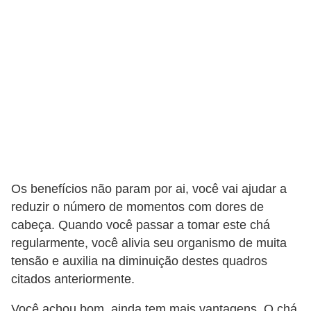
v
e
l
P
l
a
n
o
s
Os benefícios não param por ai, você vai ajudar a
d
reduzir o número de momentos com dores de
e
cabeça. Quando você passar a tomar este chá
s
regularmente, você alivia seu organismo de muita
tensão e auxilia na diminuição destes quadros
a
citados anteriormente.
ú
d
Você achou bom, ainda tem mais vantagens. O chá