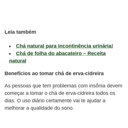
l
i
m
e
Leia também
n
t
Chá natural para incontinência urinária!
a
Chá de folha do abacateiro – Receita
natural
ç
ã
Benefícios ao tomar chá de erva-cidreira
o
As pessoas que tem problemas com insônia devem
S
começar a tomar o chá de erva-cidreira todos os
a
dias. O uso diário certamente vai te ajudar a
u
melhorar a qualidade do sono.
d
á