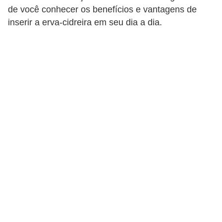
a
de você conhecer os benefícios e vantagens de
inserir a erva-cidreira em seu dia a dia.
B
e
l
e
z
a
D
i
e
t
a
e
A