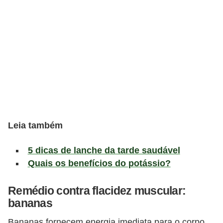
v
e
l
P
l
a
n
o
Leia também
s
d
5 dicas de lanche da tarde saudável
e
Quais os benefícios do potássio?
s
a
Remédio contra flacidez muscular:
bananas
ú
d
Bananas fornecem energia imediata para o corpo