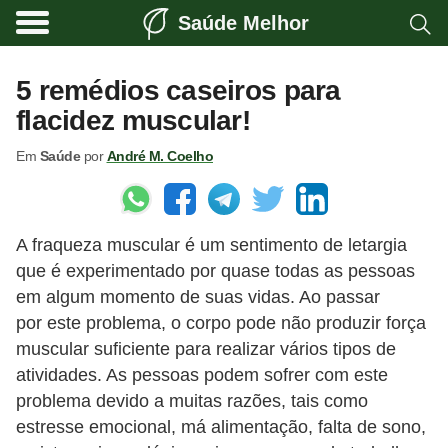
Saúde Melhor
A
t
5 remédios caseiros para
i
flacidez muscular!
v
Em
Saúde
por
André M. Coelho
i
d
a
A fraqueza muscular é um sentimento de letargia
d
que é experimentado por quase todas as pessoas
e
em algum momento de suas vidas. Ao passar
f
por este problema, o corpo pode não produzir força
í
muscular suficiente para realizar vários tipos de
s
atividades. As pessoas podem sofrer com este
problema devido a muitas razões, tais como
i
estresse emocional, má alimentação, falta de sono,
c