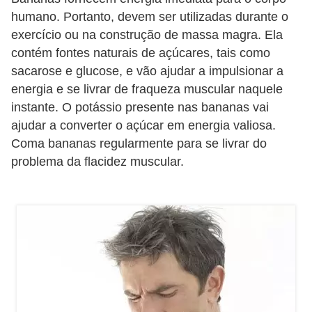
e
humano. Portanto, devem ser utilizadas durante o
exercício ou na construção de massa magra. Ela
P
contém fontes naturais de açúcares, tais como
l
sacarose e glucose, e vão ajudar a impulsionar a
a
energia e se livrar de fraqueza muscular naquele
n
instante. O potássio presente nas bananas vai
t
ajudar a converter o açúcar em energia valiosa.
Coma bananas regularmente para se livrar do
a
problema da flacidez muscular.
s
m
e
d
i
c
i