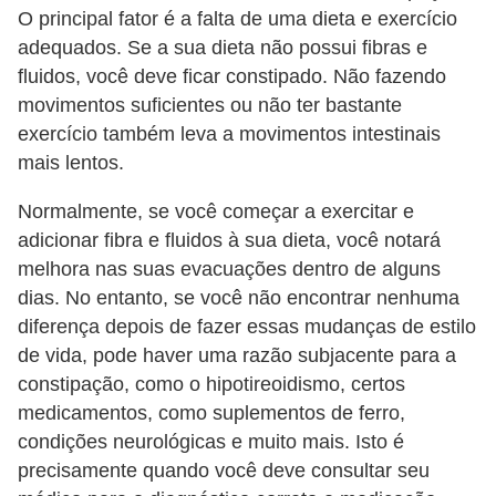
O principal fator é a falta de uma dieta e exercício
e
adequados. Se a sua dieta não possui fibras e
P
fluidos, você deve ficar constipado. Não fazendo
l
movimentos suficientes ou não ter bastante
a
exercício também leva a movimentos intestinais
mais lentos.
n
t
Normalmente, se você começar a exercitar e
a
adicionar fibra e fluidos à sua dieta, você notará
s
melhora nas suas evacuações dentro de alguns
dias. No entanto, se você não encontrar nenhuma
m
diferença depois de fazer essas mudanças de estilo
e
de vida, pode haver uma razão subjacente para a
d
constipação, como o hipotireoidismo, certos
i
medicamentos, como suplementos de ferro,
c
condições neurológicas e muito mais. Isto é
i
precisamente quando você deve consultar seu