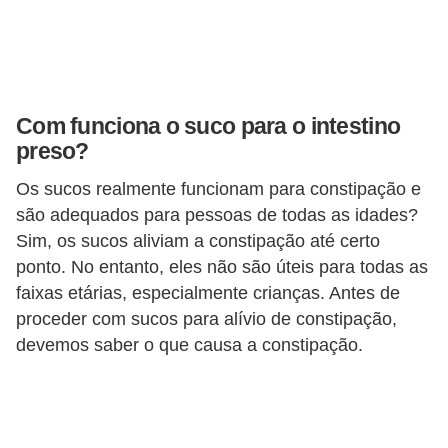
l
i
m
e
Com funciona o suco para o intestino
n
preso?
t
a
Os sucos realmente funcionam para constipação e
são adequados para pessoas de todas as idades?
ç
Sim, os sucos aliviam a constipação até certo
ã
ponto. No entanto, eles não são úteis para todas as
o
faixas etárias, especialmente crianças. Antes de
S
proceder com sucos para alívio de constipação,
a
devemos saber o que causa a constipação.
u
d
á