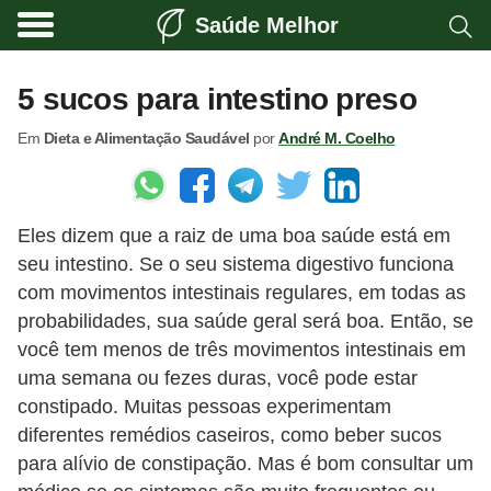
Saúde Melhor
A
t
5 sucos para intestino preso
i
Em
Dieta e Alimentação Saudável
por
André M. Coelho
v
i
d
Eles dizem que a raiz de uma boa saúde está em
a
seu intestino. Se o seu sistema digestivo funciona
d
com movimentos intestinais regulares, em todas as
e
probabilidades, sua saúde geral será boa. Então, se
f
você tem menos de três movimentos intestinais em
í
uma semana ou fezes duras, você pode estar
constipado. Muitas pessoas experimentam
s
diferentes remédios caseiros, como beber sucos
i
para alívio de constipação. Mas é bom consultar um
c