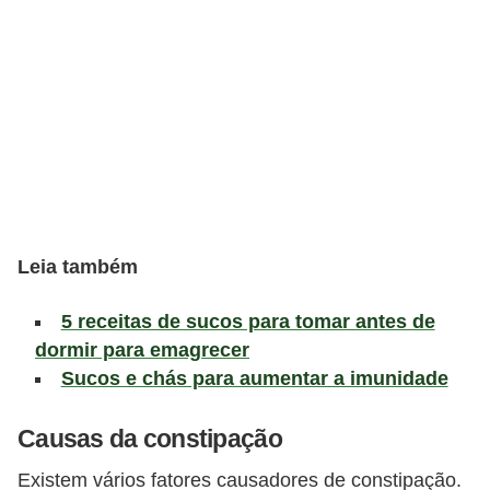
v
e
l
P
l
a
n
o
Leia também
s
d
5 receitas de sucos para tomar antes de
e
dormir para emagrecer
Sucos e chás para aumentar a imunidade
s
a
Causas da constipação
ú
d
Existem vários fatores causadores de constipação.