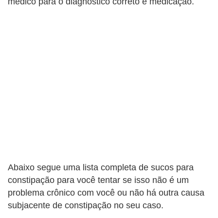
n
médico para o diagnóstico correto e medicação.
a
i
s
S
a
ú
d
e
Abaixo segue uma lista completa de sucos para
constipação para você tentar se isso não é um
problema crônico com você ou não há outra causa
subjacente de constipação no seu caso.