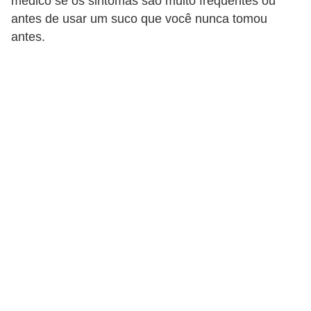
médico se os sintomas são muito frequentes ou
a
antes de usar um suco que você nunca tomou
antes.
B
e
l
e
z
a
D
i
e
t
a
e
A