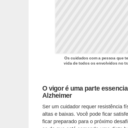
n
a
i
s
S
a
ú
Os cuidados com a pessoa que te
d
vida de todos os envolvidos no tr
e
O vigor é uma parte essenci
Alzheimer
Ser um cuidador requer resistência f
altas e baixas. Você pode ficar sati
ficar preparado para o próximo desafio