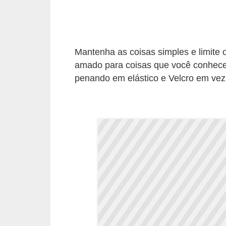
e
P
l
Mantenha as coisas simples e limite
a
amado para coisas que você conhece. 
n
penando em elástico e Velcro em vez
t
a
s
m
e
d
i
c
i