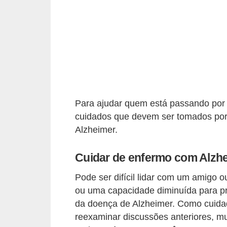
a
B
e
l
e
z
a
Para ajudar quem está passando por 
cuidados que devem ser tomados po
D
Alzheimer.
i
e
Cuidar de enfermo com Alzhe
t
Pode ser difícil lidar com um amigo 
a
ou uma capacidade diminuída para p
e
da doença de Alzheimer. Como cuidad
A
reexaminar discussões anteriores, mu