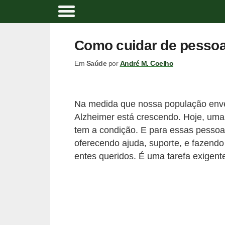
A
t
Como cuidar de pesso
i
Em
Saúde
por
André M. Coelho
v
i
d
Na medida que nossa população env
a
Alzheimer está crescendo. Hoje, um
d
tem a condição. E para essas pesso
e
oferecendo ajuda, suporte, e fazendo 
entes queridos. É uma tarefa exigent
f
í
s
i
c