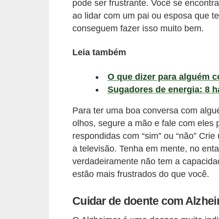
l
pode ser frustrante. Você se encont
ao lidar com um pai ou esposa que te
i
conseguem fazer isso muito bem.
m
e
Leia também
n
t
O que dizer para alguém 
Sugadores de energia: 8 h
a
ç
Para ter uma boa conversa com algu
ã
olhos, segure a mão e fale com eles
o
respondidas com “sim” ou “não” Crie
a televisão. Tenha em mente, no ent
S
verdadeiramente não tem a capacidad
a
estão mais frustrados do que você.
u
d
Cuidar de doente com Alzheim
á