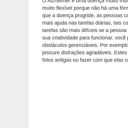
O Alzheimer é uma doença muito indi
v
muito flexível porque não há uma fór
e
que a doença progride, as pessoas 
l
mais ajuda nas tarefas diárias, tais
tarefas são mais difíceis se a pessoa
P
sua criatividade para funcionar, voc
l
obstáculos gerenciáveis. Por exemplo
a
procure distrações agradáveis. Estes
n
fotos antigas ou fazer com que elas 
o
s
d
e
s
a
ú
d